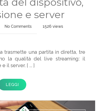
ta del dispositivo,
ione e server
No Comments
1526 views
 trasmette una partita in diretta, tre
ano la qualità del live streaming: il
 e il server.
[ ... ]
LEGGI