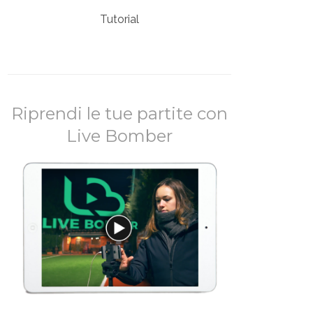
Tutorial
Riprendi le tue partite con
Live Bomber