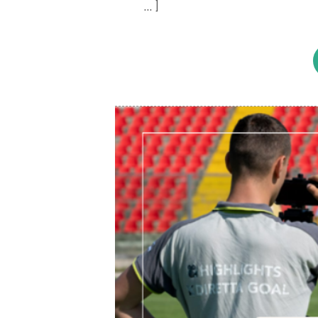
... ]