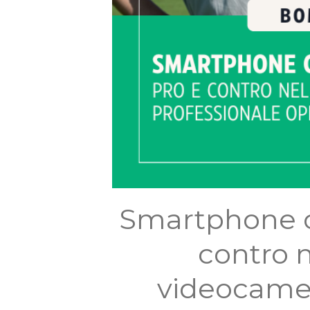
Smartphone co
contro n
videocamer